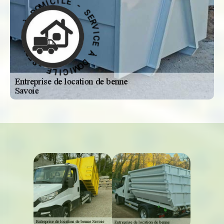
S
-
E
R
E
V
L
I
I
C
C
E
I
M
À
O
D
D
O
À
M
E
I
C
C
I
I
L
V
E
R
E
-
S