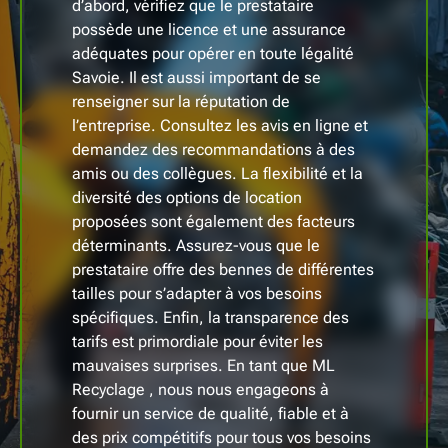
d’abord, vérifiez que le prestataire
possède une licence et une assurance
adéquates pour opérer en toute légalité
Savoie. Il est aussi important de se
renseigner sur la réputation de
l’entreprise. Consultez les avis en ligne et
demandez des recommandations à des
amis ou des collègues. La flexibilité et la
diversité des options de location
proposées sont également des facteurs
déterminants. Assurez-vous que le
prestataire offre des bennes de différentes
tailles pour s’adapter à vos besoins
spécifiques. Enfin, la transparence des
tarifs est primordiale pour éviter les
mauvaises surprises. En tant que ML
Recyclage , nous nous engageons à
fournir un service de qualité, fiable et à
des prix compétitifs pour tous vos besoins