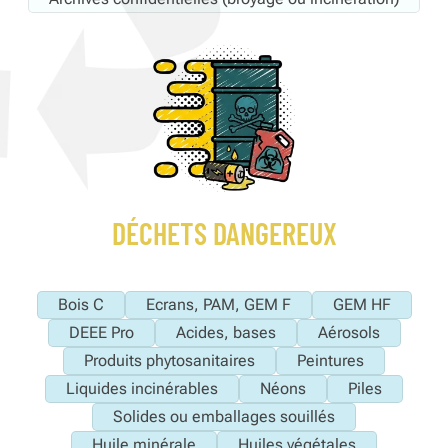
DÉCHETS DANGEREUX
Bois C
Ecrans, PAM, GEM F
GEM HF
DEEE Pro
Acides, bases
Aérosols
Produits phytosanitaires
Peintures
Liquides incinérables
Néons
Piles
Solides ou emballages souillés
Huile minérale
Huiles végétales