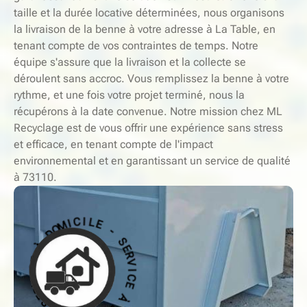
taille et la durée locative déterminées, nous organisons
la livraison de la benne à votre adresse à La Table, en
tenant compte de vos contraintes de temps. Notre
équipe s'assure que la livraison et la collecte se
déroulent sans accroc. Vous remplissez la benne à votre
rythme, et une fois votre projet terminé, nous la
récupérons à la date convenue. Notre mission chez ML
Recyclage est de vous offrir une expérience sans stress
et efficace, en tenant compte de l'impact
environnemental et en garantissant un service de qualité
à 73110.
-
S
E
E
L
R
I
V
C
I
I
C
M
E
O
D
À
À
D
O
E
M
C
I
I