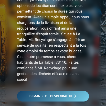
options de location sont flexibles, vous
permettant de choisir la durée qui vous
convient. Avec un simple appel, nous nous
chargeons de la livraison et de la
récupération, vous offrant ainsi une
tranquillité d'esprit totale. Située à La
Table, ML Recyclage s'engage à offrir un
service de qualité, en respectant à la fois
votre emploi du temps et votre budget.
C'est notre promesse à vous, chers
habitants de La Table, 73110. Faites
confiance à ML Recyclage pour une
gestion des déchets efficace et sans
souci!
DEMANDE DE DEVIS GRATUIT