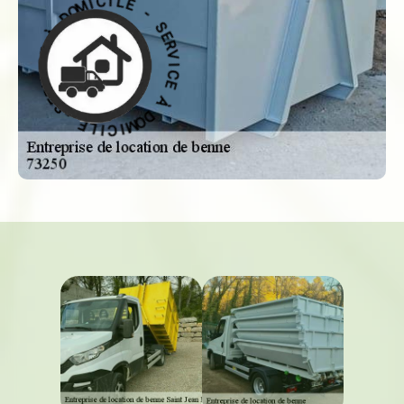
-
S
E
E
L
R
I
V
C
I
I
C
M
E
O
D
À
À
D
O
E
M
C
I
I
C
V
I
R
L
E
E
S
-