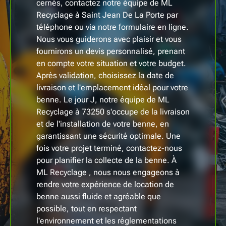
cernés, contactez notre équipe de ML
Recyclage à Saint Jean De La Porte par
téléphone ou via notre formulaire en ligne.
Nous vous guiderons avec plaisir et vous
fournirons un devis personnalisé, prenant
en compte votre situation et votre budget.
Après validation, choisissez la date de
livraison et l'emplacement idéal pour votre
benne. Le jour J, notre équipe de ML
Recyclage à 73250 s'occupe de la livraison
et de l'installation de votre benne, en
garantissant une sécurité optimale. Une
fois votre projet terminé, contactez-nous
pour planifier la collecte de la benne. À
ML Recyclage , nous nous engageons à
rendre votre expérience de location de
benne aussi fluide et agréable que
possible, tout en respectant
l'environnement et les réglementations