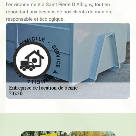
l'environnement à Saint Pierre D Albigny, tout en
répondant aux besoins de nos clients de manière
responsable et écologique.
-
S
E
E
R
L
V
I
I
C
C
I
E
M
O
À
D
D
À
O
M
E
I
C
C
I
I
V
L
R
E
E
S
-