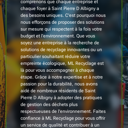
comprenons que chaque entreprise et
chaque foyer à Saint Pierre D Albigny a
des besoins uniques. C'est pourquoi nous
nous efforçons de proposer des solutions
sur mesure qui respectent à la fois votre
budget et l'environnement. Que vous
soyez une entreprise à la recherche de
solutions de recyclage innovantes ou un
particulier souhaitant réduire votre
empreinte écologique, ML Recyclage est
là pour vous accompagner à chaque
étape. Grâce à notre expertise et à notre
passion pour la durabilité, nous avons
aidé de nombreux résidents de Saint
Pierre D Albigny à adopter des pratiques
de gestion des déchets plus
respectueuses de l'environnement. Faites
confiance à ML Recyclage pour vous offrir
un service de qualité et contribuer à un