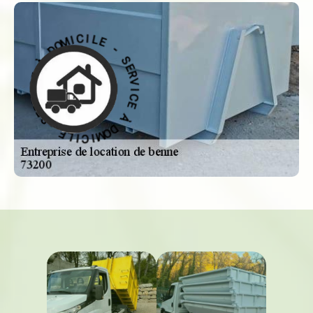
-
S
E
E
L
R
I
V
C
I
I
C
M
E
O
D
À
À
D
O
E
M
C
I
C
I
V
I
R
L
E
E
S
-