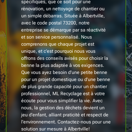
spécifiques, que ce soit pour une
rénovation, un nettoyage de chantier ou
un simple débarras. Située à Albertville,
avec le code postal 73200, notre
entreprise se démarque par sa réactivité
et son service personnalisé. Nous
comprenons que chaque projet est
unique, et c’est pourquoi nous vous
offrons des conseils avisés pour choisir la
benne la plus adaptée à vos exigences.
Que vous ayez besoin d’une petite benne
pour un projet domestique ou d’une benne
de plus grande capacité pour un chantier
professionnel, ML Recyclage est à votre
écoute pour vous simplifier la vie. Avec
nous, la gestion des déchets devient un
jeu d’enfant, alliant praticité et respect de
l’environnement. Contactez-nous pour une
solution sur mesure à Albertville!