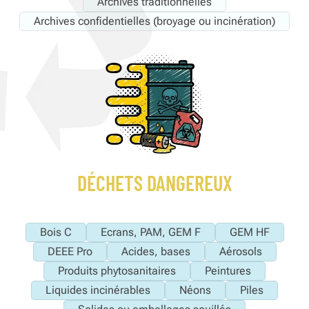
Archives traditionnelles
Archives confidentielles (broyage ou incinération)
DÉCHETS DANGEREUX
Bois C
Ecrans, PAM, GEM F
GEM HF
DEEE Pro
Acides, bases
Aérosols
Produits phytosanitaires
Peintures
Liquides incinérables
Néons
Piles