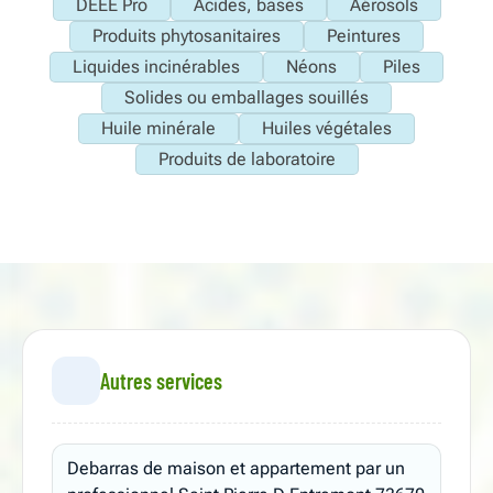
DEEE Pro
Acides, bases
Aérosols
Produits phytosanitaires
Peintures
Liquides incinérables
Néons
Piles
Solides ou emballages souillés
Huile minérale
Huiles végétales
Produits de laboratoire
Autres services
Debarras de maison et appartement par un