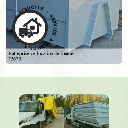
-
S
E
E
R
L
V
I
C
I
C
I
M
E
O
À
D
D
À
O
M
E
C
I
C
I
V
I
L
R
E
E
S
-