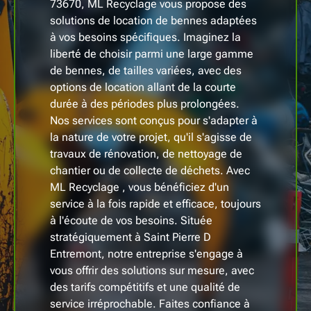
73670, ML Recyclage vous propose des
solutions de location de bennes adaptées
à vos besoins spécifiques. Imaginez la
liberté de choisir parmi une large gamme
de bennes, de tailles variées, avec des
options de location allant de la courte
durée à des périodes plus prolongées.
Nos services sont conçus pour s'adapter à
la nature de votre projet, qu'il s'agisse de
travaux de rénovation, de nettoyage de
chantier ou de collecte de déchets. Avec
ML Recyclage , vous bénéficiez d'un
service à la fois rapide et efficace, toujours
à l'écoute de vos besoins. Située
stratégiquement à Saint Pierre D
Entremont, notre entreprise s'engage à
vous offrir des solutions sur mesure, avec
des tarifs compétitifs et une qualité de
service irréprochable. Faites confiance à