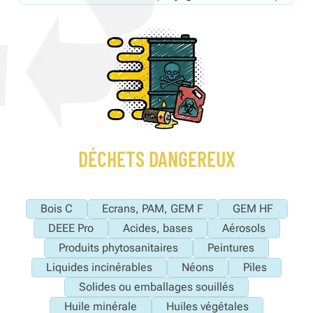
DÉCHETS DANGEREUX
Bois C
Ecrans, PAM, GEM F
GEM HF
DEEE Pro
Acides, bases
Aérosols
Produits phytosanitaires
Peintures
Liquides incinérables
Néons
Piles
Solides ou emballages souillés
Huile minérale
Huiles végétales