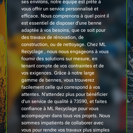
ses environs, notre équipe est prête à
vous offrir un service personnalisé et
efficace. Nous comprenons à quel point il
est essentiel de disposer d'une benne
adaptée à vos besoins, que ce soit pour
des travaux de rénovation, de
construction, ou de nettoyage. Chez ML
Recyclage , nous nous engageons à vous
fournir des solutions sur mesure, en
tenant compte de vos contraintes et de
vos exigences. Grâce à notre large
gamme de bennes, vous trouverez
facilement celle qui correspond à vos
attentes. N'attendez plus pour bénéficier
d'un service de qualité à 73590, et faites
confiance à ML Recyclage pour vous
accompagner dans tous vos projets. Nous
sommes impatients de collaborer avec
vous pour rendre vos travaux plus simples