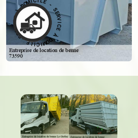
-
E
S
L
E
I
R
C
V
I
I
M
C
O
E
D
À
À
D
E
O
C
M
I
I
V
C
R
I
E
L
S
E
-