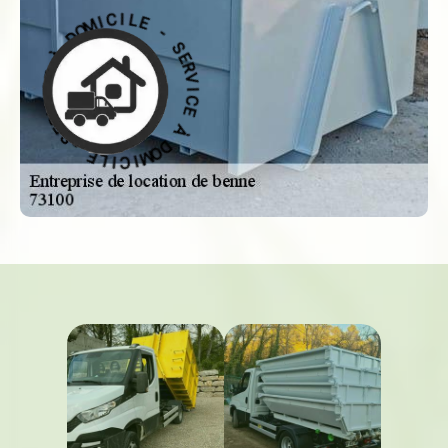
-
E
S
L
E
I
R
C
V
I
I
M
C
O
E
D
À
À
D
E
O
C
M
I
I
V
C
R
I
E
L
S
E
-