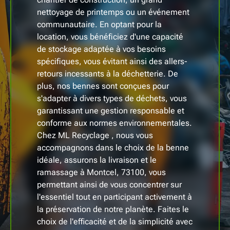
nettoyage de printemps ou un événement
communautaire. En optant pour la
location, vous bénéficiez d'une capacité
de stockage adaptée à vos besoins
spécifiques, vous évitant ainsi des allers-
retours incessants à la déchetterie. De
plus, nos bennes sont conçues pour
s'adapter à divers types de déchets, vous
garantissant une gestion responsable et
conforme aux normes environnementales.
Chez ML Recyclage , nous vous
accompagnons dans le choix de la benne
idéale, assurons la livraison et le
ramassage à Montcel, 73100, vous
permettant ainsi de vous concentrer sur
l'essentiel tout en participant activement à
la préservation de notre planète. Faites le
choix de l'efficacité et de la simplicité avec