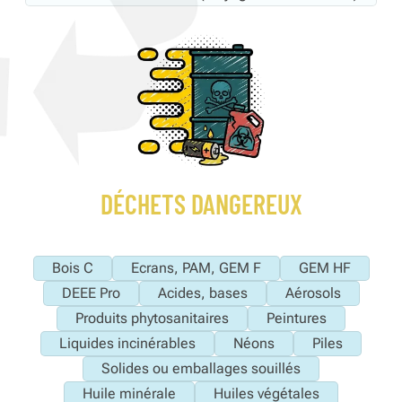
DÉCHETS DANGEREUX
Bois C
Ecrans, PAM, GEM F
GEM HF
DEEE Pro
Acides, bases
Aérosols
Produits phytosanitaires
Peintures
Liquides incinérables
Néons
Piles
Solides ou emballages souillés
Huile minérale
Huiles végétales