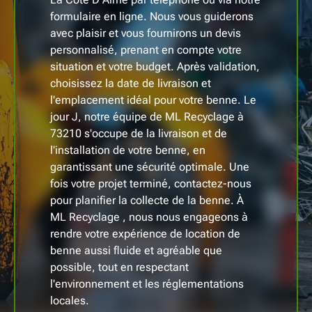
formulaire en ligne. Nous vous guiderons
avec plaisir et vous fournirons un devis
personnalisé, prenant en compte votre
situation et votre budget. Après validation,
choisissez la date de livraison et
l'emplacement idéal pour votre benne. Le
jour J, notre équipe de ML Recyclage à
73210 s'occupe de la livraison et de
l'installation de votre benne, en
garantissant une sécurité optimale. Une
fois votre projet terminé, contactez-nous
pour planifier la collecte de la benne. À
ML Recyclage , nous nous engageons à
rendre votre expérience de location de
benne aussi fluide et agréable que
possible, tout en respectant
l'environnement et les réglementations
locales.