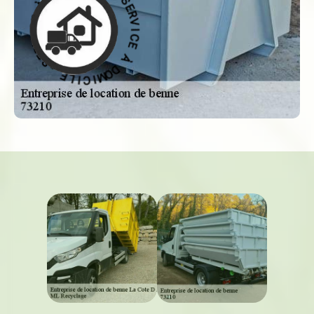
I
C
M
E
O
D
À
À
D
O
E
M
C
I
I
C
V
I
R
L
E
E
S
-