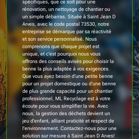
spécifiques, que ce soit pour une
rénovation, un nettoyage de chantier ou
un simple débarras. Située à Saint Jean D
Arves, avec le code postal 73530, notre
entreprise se démarque par sa réactivité
et son service personnalisé. Nous
comprenons que chaque projet est
unique, et c’est pourquoi nous vous
offrons des conseils avisés pour choisir la
benne la plus adaptée à vos exigences.
Que vous ayez besoin d’une petite benne
pour un projet domestique ou d’une benne
de plus grande capacité pour un chantier
professionnel, ML Recyclage est à votre
écoute pour vous simplifier la vie. Avec
nous, la gestion des déchets devient un
jeu d’enfant, alliant praticité et respect de
l’environnement. Contactez-nous pour une
solution sur mesure à Saint Jean D Arves!