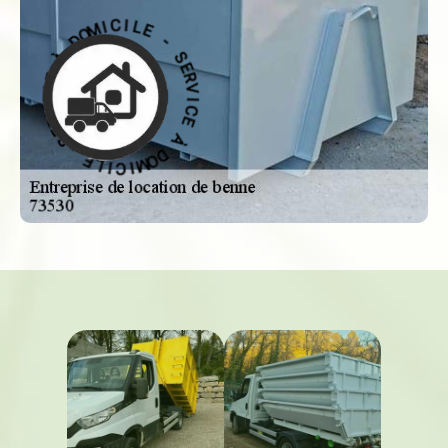
-
S
E
E
L
R
I
V
C
I
I
M
C
O
E
D
À
À
D
O
E
M
C
I
I
C
V
R
I
L
E
E
S
-