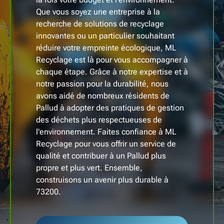
Que vous soyez une entreprise à la
recherche de solutions de recyclage
innovantes ou un particulier souhaitant
réduire votre empreinte écologique, ML
Recyclage est là pour vous accompagner à
chaque étape. Grâce à notre expertise et à
notre passion pour la durabilité, nous
avons aidé de nombreux résidents de
Pallud à adopter des pratiques de gestion
des déchets plus respectueuses de
l'environnement. Faites confiance à ML
Recyclage pour vous offrir un service de
qualité et contribuer à un Pallud plus
propre et plus vert. Ensemble,
construisons un avenir plus durable à
73200.