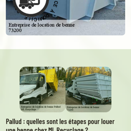
À
D
E
O
C
M
I
I
V
C
R
I
E
L
S
E
-
Pallud : quelles sont les étapes pour louer
une benne chez ML Recyclage ?