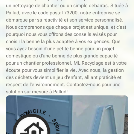
un nettoyage de chantier ou un simple débarras. Située à
Pallud, avec le code postal 73200, notre entreprise se
démarque par sa réactivité et son service personnalisé.
Nous comprenons que chaque projet est unique, et c’est
pourquoi nous vous offrons des conseils avisés pour
choisir la benne la plus adaptée à vos exigences. Que
vous ayez besoin d’une petite benne pour un projet
domestique ou d’une benne de plus grande capacité
pour un chantier professionnel, ML Recyclage est à votre
écoute pour vous simplifier la vie. Avec nous, la gestion
des déchets devient un jeu d’enfant, alliant praticité et
respect de l’environnement. Contactez-nous pour une
solution sur mesure à Pallud!
-
E
S
L
E
I
R
C
V
I
I
M
C
O
E
D
À