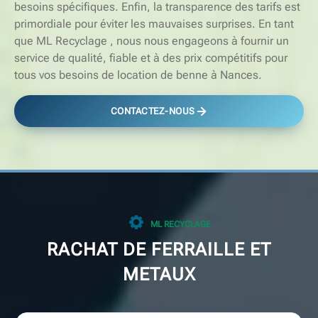
besoins spécifiques. Enfin, la transparence des tarifs est
primordiale pour éviter les mauvaises surprises. En tant
que ML Recyclage , nous nous engageons à fournir un
service de qualité, fiable et à des prix compétitifs pour
tous vos besoins de location de benne à Nances.
CONTACTEZ-NOUS
ML RECYCLAGE
RACHAT DE FERRAILLE ET
METAUX