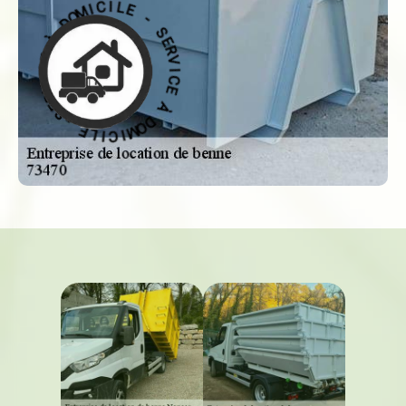
-
S
E
E
L
R
I
V
C
I
I
C
M
E
O
D
À
À
D
O
E
M
C
I
C
I
V
I
R
L
E
E
S
-