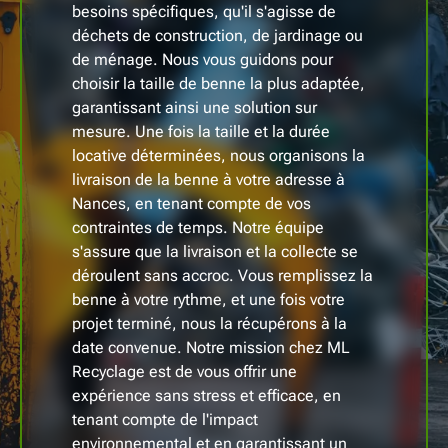
besoins spécifiques, qu'il s'agisse de
déchets de construction, de jardinage ou
de ménage. Nous vous guidons pour
choisir la taille de benne la plus adaptée,
garantissant ainsi une solution sur
mesure. Une fois la taille et la durée
locative déterminées, nous organisons la
livraison de la benne à votre adresse à
Nances, en tenant compte de vos
contraintes de temps. Notre équipe
s'assure que la livraison et la collecte se
déroulent sans accroc. Vous remplissez la
benne à votre rythme, et une fois votre
projet terminé, nous la récupérons à la
date convenue. Notre mission chez ML
Recyclage est de vous offrir une
expérience sans stress et efficace, en
tenant compte de l'impact
environnemental et en garantissant un