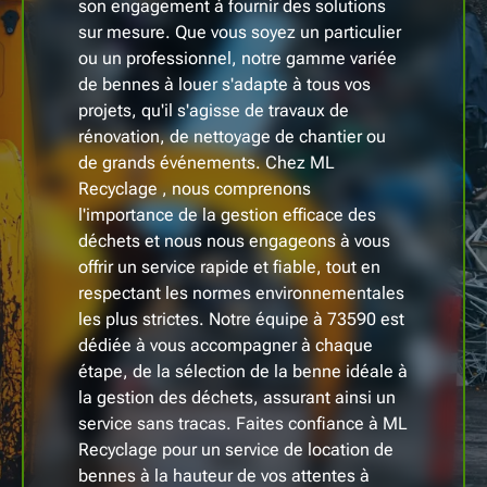
son engagement à fournir des solutions
sur mesure. Que vous soyez un particulier
ou un professionnel, notre gamme variée
de bennes à louer s'adapte à tous vos
projets, qu'il s'agisse de travaux de
rénovation, de nettoyage de chantier ou
de grands événements. Chez ML
Recyclage , nous comprenons
l'importance de la gestion efficace des
déchets et nous nous engageons à vous
offrir un service rapide et fiable, tout en
respectant les normes environnementales
les plus strictes. Notre équipe à 73590 est
dédiée à vous accompagner à chaque
étape, de la sélection de la benne idéale à
la gestion des déchets, assurant ainsi un
service sans tracas. Faites confiance à ML
Recyclage pour un service de location de
bennes à la hauteur de vos attentes à