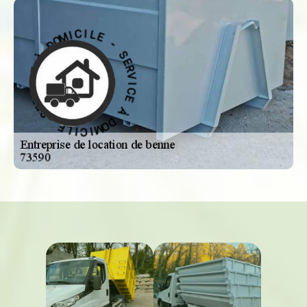
-
S
E
E
L
R
I
V
C
I
I
M
C
O
E
D
À
À
D
O
E
M
C
I
I
C
V
R
I
L
E
E
S
-