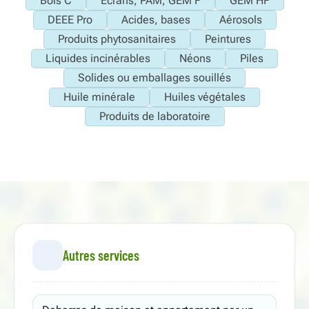
Bois C
Ecrans, PAM, GEM F
GEM HF
DEEE Pro
Acides, bases
Aérosols
Produits phytosanitaires
Peintures
Liquides incinérables
Néons
Piles
Solides ou emballages souillés
Huile minérale
Huiles végétales
Produits de laboratoire
Autres services