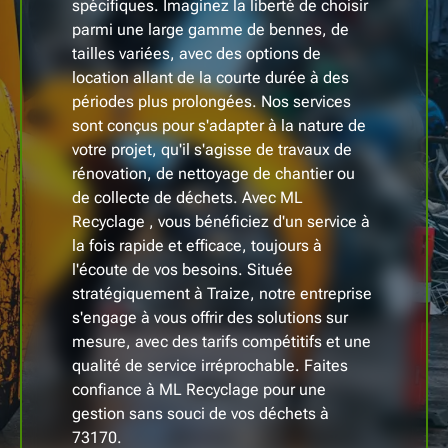
spécifiques. Imaginez la liberté de choisir
parmi une large gamme de bennes, de
tailles variées, avec des options de
location allant de la courte durée à des
périodes plus prolongées. Nos services
sont conçus pour s'adapter à la nature de
votre projet, qu'il s'agisse de travaux de
rénovation, de nettoyage de chantier ou
de collecte de déchets. Avec ML
Recyclage , vous bénéficiez d'un service à
la fois rapide et efficace, toujours à
l'écoute de vos besoins. Située
stratégiquement à Traize, notre entreprise
s'engage à vous offrir des solutions sur
mesure, avec des tarifs compétitifs et une
qualité de service irréprochable. Faites
confiance à ML Recyclage pour une
gestion sans souci de vos déchets à
73170.