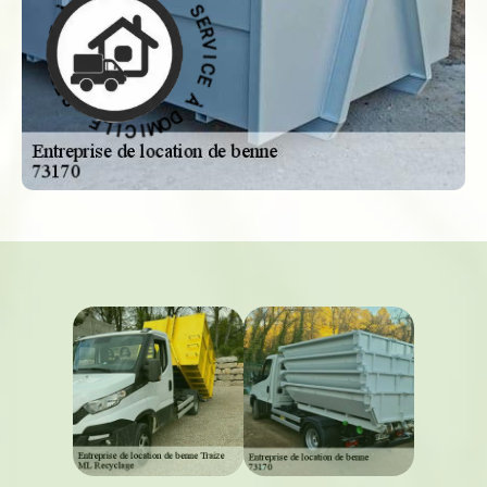
I
I
M
C
O
E
D
À
À
D
O
E
M
C
I
I
C
V
R
I
L
E
E
S
-