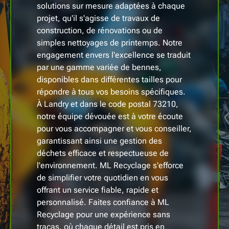
solutions sur mesure adaptées à chaque
projet, qu'il s'agisse de travaux de
construction, de rénovations ou de
simples nettoyages de printemps. Notre
engagement envers l'excellence se traduit
par une gamme variée de bennes,
disponibles dans différentes tailles pour
répondre à tous vos besoins spécifiques.
À Landry et dans le code postal 73210,
notre équipe dévouée est à votre écoute
pour vous accompagner et vous conseiller,
garantissant ainsi une gestion des
déchets efficace et respectueuse de
l'environnement. ML Recyclage s'efforce
de simplifier votre quotidien en vous
offrant un service fiable, rapide et
personnalisé. Faites confiance à ML
Recyclage pour une expérience sans
tracas, où chaque détail est pris en