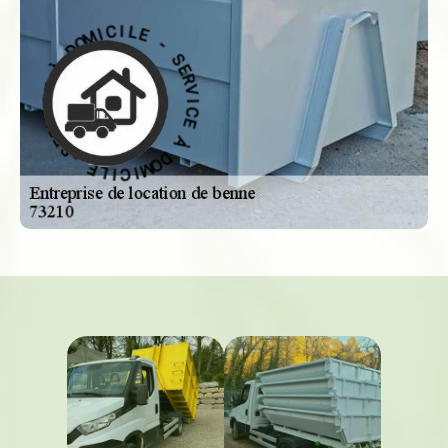
-
S
E
E
L
R
I
V
C
I
I
C
M
E
O
D
À
À
D
O
E
M
C
I
I
C
V
I
R
L
E
E
S
-