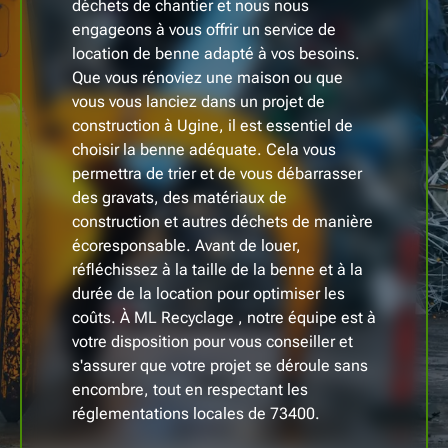
déchets de chantier et nous nous
engageons à vous offrir un service de
location de benne adapté à vos besoins.
Que vous rénoviez une maison ou que
vous vous lanciez dans un projet de
construction à Ugine, il est essentiel de
choisir la benne adéquate. Cela vous
permettra de trier et de vous débarrasser
des gravats, des matériaux de
construction et autres déchets de manière
écoresponsable. Avant de louer,
réfléchissez à la taille de la benne et à la
durée de la location pour optimiser les
coûts. À ML Recyclage , notre équipe est à
votre disposition pour vous conseiller et
s'assurer que votre projet se déroule sans
encombre, tout en respectant les
réglementations locales de 73400.