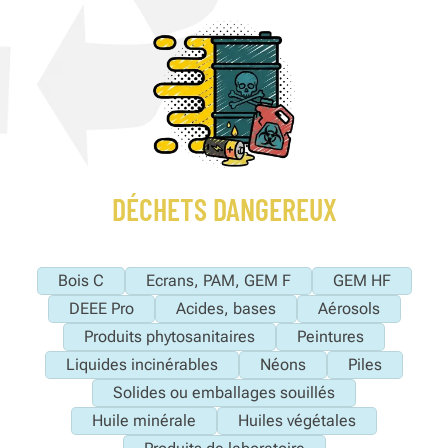
DÉCHETS DANGEREUX
Bois C
Ecrans, PAM, GEM F
GEM HF
DEEE Pro
Acides, bases
Aérosols
Produits phytosanitaires
Peintures
Liquides incinérables
Néons
Piles
Solides ou emballages souillés
Huile minérale
Huiles végétales