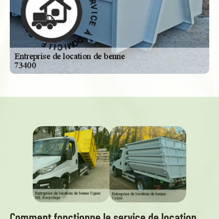
O
D
À
À
D
O
E
M
C
I
I
C
V
R
I
L
E
E
S
-
Comment fonctionne le service de location