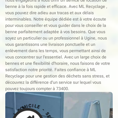
nous engageons à vous offrir un service de location de
benne à la fois rapide et efficace. Avec ML Recyclage ,
vous pouvez dire adieu aux tracas et aux délais
interminables. Notre équipe dédiée est à votre écoute
pour vous conseiller et vous guider dans le choix de la
benne parfaitement adaptée à vos besoins. Que vous
soyez un particulier ou un professionnel à Ugine, nous
vous garantissons une livraison ponctuelle et un
enlèvement dans les temps, vous permettant ainsi de
vous concentrer sur l'essentiel. Avec un large choix de
bennes et une flexibilité d'horaire, nous faisons de votre
satisfaction notre priorité. Faites confiance à ML
Recyclage pour une gestion des déchets sans stress, et
découvrez la différence d'un service sur lequel vous
pouvez toujours compter à 73400.
-
S
E
E
L
R
I
V
C
I
I
C
M
E