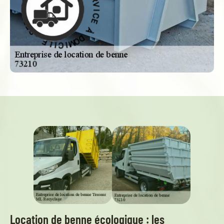
D
À
À
D
O
E
M
C
I
I
C
V
R
I
L
E
E
S
-
Location de benne écologique : les