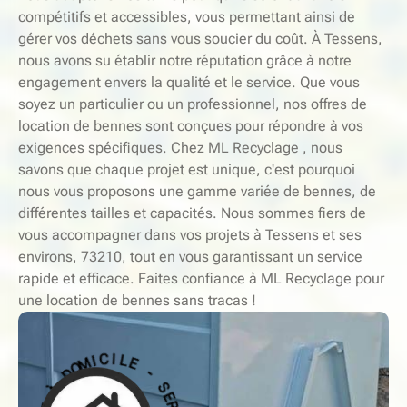
compétitifs et accessibles, vous permettant ainsi de
gérer vos déchets sans vous soucier du coût. À Tessens,
nous avons su établir notre réputation grâce à notre
engagement envers la qualité et le service. Que vous
soyez un particulier ou un professionnel, nos offres de
location de bennes sont conçues pour répondre à vos
exigences spécifiques. Chez ML Recyclage , nous
savons que chaque projet est unique, c'est pourquoi
nous vous proposons une gamme variée de bennes, de
différentes tailles et capacités. Nous sommes fiers de
vous accompagner dans vos projets à Tessens et ses
environs, 73210, tout en vous garantissant un service
rapide et efficace. Faites confiance à ML Recyclage pour
une location de bennes sans tracas !
-
S
E
E
L
R
I
V
C
I
I
M
C
O
E