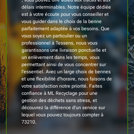
délais interminables. Notre équipe dédiée
est à votre écoute pour vous conseiller et
vous guider dans le choix de la benne
parfaitement adaptée à vos besoins. Que
vous soyez un particulier ou un
professionnel à Tessens, nous vous
garantissons une livraison ponctuelle et
un enlèvement dans les temps, vous
permettant ainsi de vous concentrer sur
l'essentiel. Avec un large choix de bennes
et une flexibilité d'horaire, nous faisons de
votre satisfaction notre priorité. Faites
confiance à ML Recyclage pour une
gestion des déchets sans stress, et
découvrez la différence d'un service sur
lequel vous pouvez toujours compter à
73210.