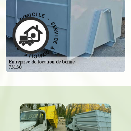
-
S
E
E
L
R
I
V
C
I
I
M
C
O
E
D
À
À
D
O
E
M
C
I
I
C
V
R
I
L
E
E
S
-