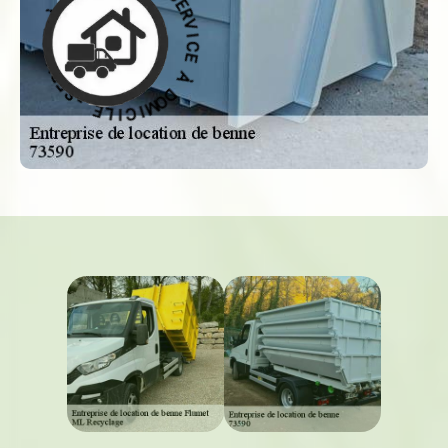
C
I
E
M
O
À
D
D
À
O
M
E
I
C
C
I
I
V
L
R
E
E
S
-