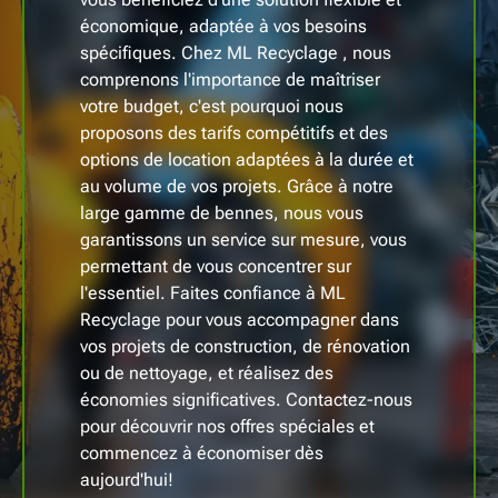
économique, adaptée à vos besoins
spécifiques. Chez ML Recyclage , nous
comprenons l'importance de maîtriser
votre budget, c'est pourquoi nous
proposons des tarifs compétitifs et des
options de location adaptées à la durée et
au volume de vos projets. Grâce à notre
large gamme de bennes, nous vous
garantissons un service sur mesure, vous
permettant de vous concentrer sur
l'essentiel. Faites confiance à ML
Recyclage pour vous accompagner dans
vos projets de construction, de rénovation
ou de nettoyage, et réalisez des
économies significatives. Contactez-nous
pour découvrir nos offres spéciales et
commencez à économiser dès
aujourd'hui!