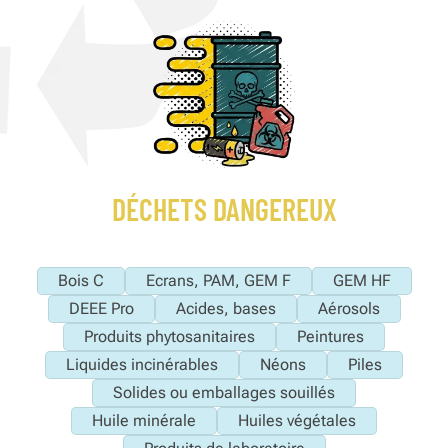
DÉCHETS DANGEREUX
Bois C
Ecrans, PAM, GEM F
GEM HF
DEEE Pro
Acides, bases
Aérosols
Produits phytosanitaires
Peintures
Liquides incinérables
Néons
Piles
Solides ou emballages souillés
Huile minérale
Huiles végétales