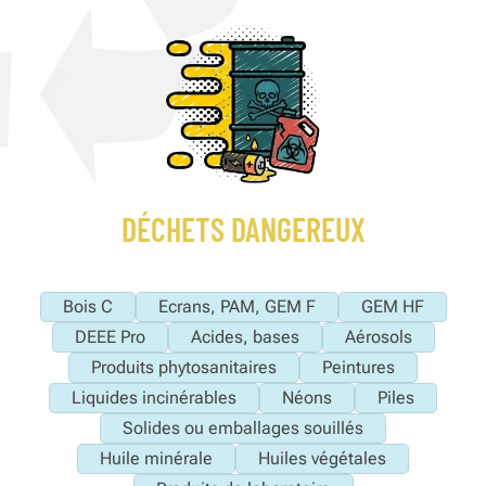
DÉCHETS DANGEREUX
Bois C
Ecrans, PAM, GEM F
GEM HF
DEEE Pro
Acides, bases
Aérosols
Produits phytosanitaires
Peintures
Liquides incinérables
Néons
Piles
Solides ou emballages souillés
Huile minérale
Huiles végétales