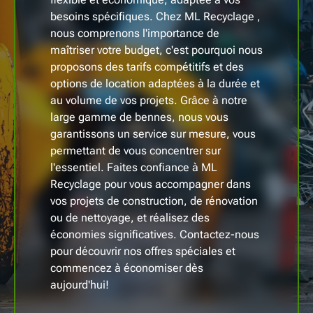
besoins spécifiques. Chez ML Recyclage ,
nous comprenons l'importance de
maîtriser votre budget, c'est pourquoi nous
proposons des tarifs compétitifs et des
options de location adaptées à la durée et
au volume de vos projets. Grâce à notre
large gamme de bennes, nous vous
garantissons un service sur mesure, vous
permettant de vous concentrer sur
l'essentiel. Faites confiance à ML
Recyclage pour vous accompagner dans
vos projets de construction, de rénovation
ou de nettoyage, et réalisez des
économies significatives. Contactez-nous
pour découvrir nos offres spéciales et
commencez à économiser dès
aujourd'hui!