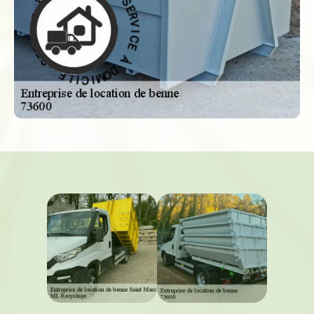
M
C
O
E
D
À
À
D
O
E
M
C
I
I
C
V
R
I
E
L
S
E
-