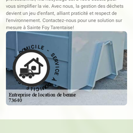
vous simplifier la vie. Avec nous, la gestion des déchets
devient un jeu d’enfant, alliant praticité et respect de
l’environnement. Contactez-nous pour une solution sur
mesure à Sainte Foy Tarentaise!
-
S
E
E
L
R
V
I
C
I
C
I
M
E
O
D
À
À
D
O
M
E
C
I
C
I
V
I
R
L
E
E
S
-