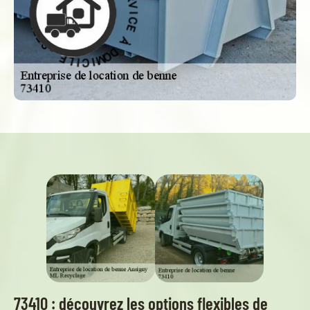
D
À
À
D
O
E
M
C
I
I
C
V
I
R
L
E
E
S
-
73410 : découvrez les options flexibles de