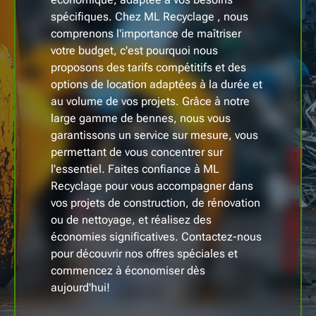
spécifiques. Chez ML Recyclage , nous
comprenons l'importance de maîtriser
votre budget, c'est pourquoi nous
proposons des tarifs compétitifs et des
options de location adaptées à la durée et
au volume de vos projets. Grâce à notre
large gamme de bennes, nous vous
garantissons un service sur mesure, vous
permettant de vous concentrer sur
l'essentiel. Faites confiance à ML
Recyclage pour vous accompagner dans
vos projets de construction, de rénovation
ou de nettoyage, et réalisez des
économies significatives. Contactez-nous
pour découvrir nos offres spéciales et
commencez à économiser dès
aujourd'hui!