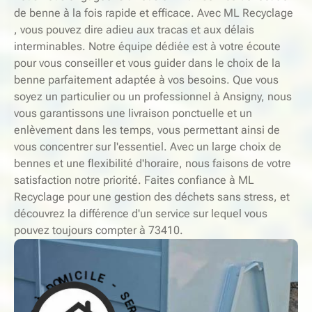
de benne à la fois rapide et efficace. Avec ML Recyclage
, vous pouvez dire adieu aux tracas et aux délais
interminables. Notre équipe dédiée est à votre écoute
pour vous conseiller et vous guider dans le choix de la
benne parfaitement adaptée à vos besoins. Que vous
soyez un particulier ou un professionnel à Ansigny, nous
vous garantissons une livraison ponctuelle et un
enlèvement dans les temps, vous permettant ainsi de
vous concentrer sur l'essentiel. Avec un large choix de
bennes et une flexibilité d'horaire, nous faisons de votre
satisfaction notre priorité. Faites confiance à ML
Recyclage pour une gestion des déchets sans stress, et
découvrez la différence d'un service sur lequel vous
pouvez toujours compter à 73410.
-
S
E
E
L
R
I
V
C
I
I
C
M
E
O