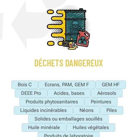
DÉCHETS DANGEREUX
Bois C
Ecrans, PAM, GEM F
GEM HF
DEEE Pro
Acides, bases
Aérosols
Produits phytosanitaires
Peintures
Liquides incinérables
Néons
Piles
Solides ou emballages souillés
Huile minérale
Huiles végétales
Produits de laboratoire