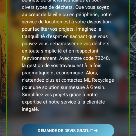
divers types de déchets. Que vous soyez
au cœur de la ville ou en périphérie, notre
service de location est à votre disposition
pour faciliter vos projets. Imaginez la
tranquillité d'esprit en sachant que vous
pouvez vous débarrasser de vos déchets
en toute simplicité et en respectant
l'environnement. Avec notre code 73240,
la gestion de vos travaux est à la fois
pragmatique et économique. Alors,
n’attendez plus et contactez ML Recyclage
pour une solution sur mesure à Gresin.
Simplifiez vos projets grâce à notre
expertise et notre service à la clientèle
inégalé.
DEMANDE DE DEVIS GRATUIT