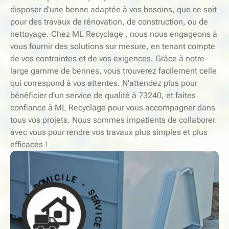
disposer d'une benne adaptée à vos besoins, que ce soit
pour des travaux de rénovation, de construction, ou de
nettoyage. Chez ML Recyclage , nous nous engageons à
vous fournir des solutions sur mesure, en tenant compte
de vos contraintes et de vos exigences. Grâce à notre
large gamme de bennes, vous trouverez facilement celle
qui correspond à vos attentes. N'attendez plus pour
bénéficier d'un service de qualité à 73240, et faites
confiance à ML Recyclage pour vous accompagner dans
tous vos projets. Nous sommes impatients de collaborer
avec vous pour rendre vos travaux plus simples et plus
efficaces !
-
S
E
E
R
L
V
I
I
C
C
I
E
M
O
À
D
D
À
O