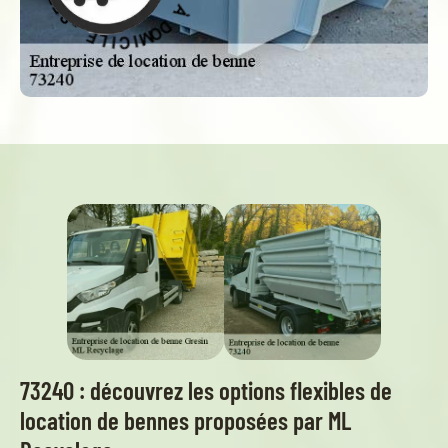
M
E
I
C
C
I
I
V
L
R
E
E
S
-
73240 : découvrez les options flexibles de
location de bennes proposées par ML