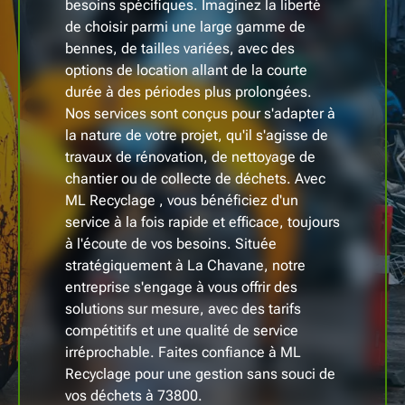
besoins spécifiques. Imaginez la liberté
de choisir parmi une large gamme de
bennes, de tailles variées, avec des
options de location allant de la courte
durée à des périodes plus prolongées.
Nos services sont conçus pour s'adapter à
la nature de votre projet, qu'il s'agisse de
travaux de rénovation, de nettoyage de
chantier ou de collecte de déchets. Avec
ML Recyclage , vous bénéficiez d'un
service à la fois rapide et efficace, toujours
à l'écoute de vos besoins. Située
stratégiquement à La Chavane, notre
entreprise s'engage à vous offrir des
solutions sur mesure, avec des tarifs
compétitifs et une qualité de service
irréprochable. Faites confiance à ML
Recyclage pour une gestion sans souci de
vos déchets à 73800.