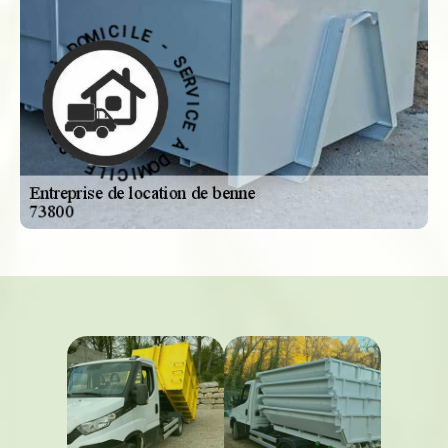
-
S
E
L
E
R
I
C
V
I
I
M
C
O
E
D
À
À
D
O
E
M
C
I
I
C
V
R
I
E
L
S
E
-