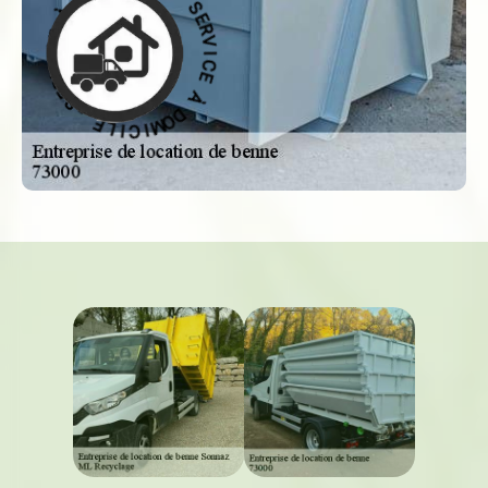
C
I
C
I
M
E
O
D
À
À
D
O
E
M
C
I
C
I
V
I
R
L
E
E
S
-