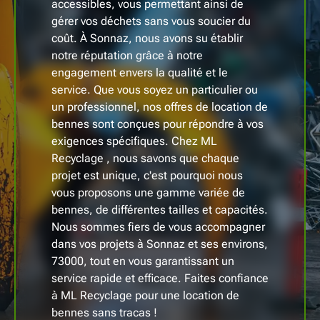
accessibles, vous permettant ainsi de
gérer vos déchets sans vous soucier du
coût. À Sonnaz, nous avons su établir
notre réputation grâce à notre
engagement envers la qualité et le
service. Que vous soyez un particulier ou
un professionnel, nos offres de location de
bennes sont conçues pour répondre à vos
exigences spécifiques. Chez ML
Recyclage , nous savons que chaque
projet est unique, c'est pourquoi nous
vous proposons une gamme variée de
bennes, de différentes tailles et capacités.
Nous sommes fiers de vous accompagner
dans vos projets à Sonnaz et ses environs,
73000, tout en vous garantissant un
service rapide et efficace. Faites confiance
à ML Recyclage pour une location de
bennes sans tracas !