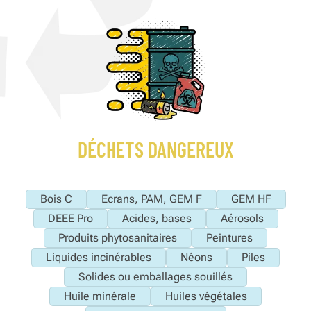
DÉCHETS DANGEREUX
Bois C
Ecrans, PAM, GEM F
GEM HF
DEEE Pro
Acides, bases
Aérosols
Produits phytosanitaires
Peintures
Liquides incinérables
Néons
Piles
Solides ou emballages souillés
Huile minérale
Huiles végétales