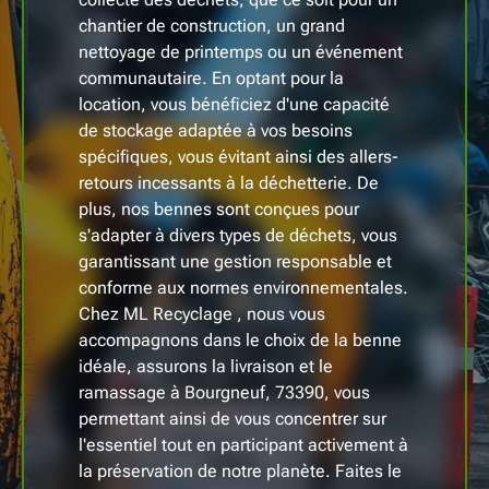
chantier de construction, un grand
nettoyage de printemps ou un événement
communautaire. En optant pour la
location, vous bénéficiez d'une capacité
de stockage adaptée à vos besoins
spécifiques, vous évitant ainsi des allers-
retours incessants à la déchetterie. De
plus, nos bennes sont conçues pour
s'adapter à divers types de déchets, vous
garantissant une gestion responsable et
conforme aux normes environnementales.
Chez ML Recyclage , nous vous
accompagnons dans le choix de la benne
idéale, assurons la livraison et le
ramassage à Bourgneuf, 73390, vous
permettant ainsi de vous concentrer sur
l'essentiel tout en participant activement à
la préservation de notre planète. Faites le