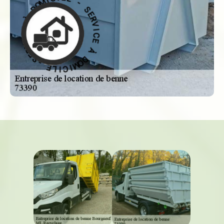
R
E
V
L
I
C
I
C
E
I
M
À
O
D
D
O
À
M
I
E
C
C
I
I
L
V
E
R
E
-
S