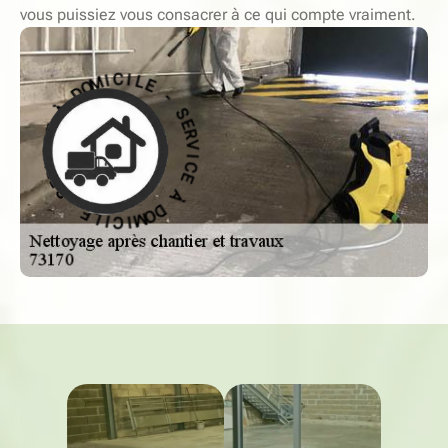
vous puissiez vous consacrer à ce qui compte vraiment.
-
E
L
S
I
E
C
R
V
I
M
I
O
C
D
E
À
À
E
D
C
O
M
I
V
I
R
C
E
I
S
L
-
E