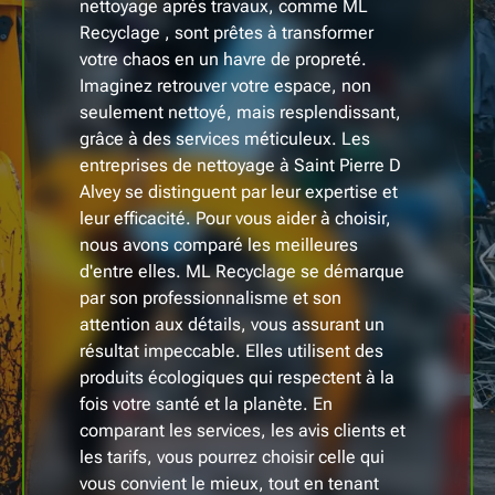
nettoyage après travaux, comme ML
Recyclage , sont prêtes à transformer
votre chaos en un havre de propreté.
Imaginez retrouver votre espace, non
seulement nettoyé, mais resplendissant,
grâce à des services méticuleux. Les
entreprises de nettoyage à Saint Pierre D
Alvey se distinguent par leur expertise et
leur efficacité. Pour vous aider à choisir,
nous avons comparé les meilleures
d'entre elles. ML Recyclage se démarque
par son professionnalisme et son
attention aux détails, vous assurant un
résultat impeccable. Elles utilisent des
produits écologiques qui respectent à la
fois votre santé et la planète. En
comparant les services, les avis clients et
les tarifs, vous pourrez choisir celle qui
vous convient le mieux, tout en tenant