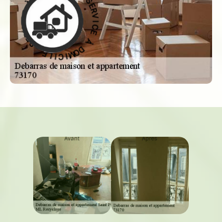
C
I
M
E
O
D
À
D
À
O
M
E
C
I
C
I
V
I
R
L
E
E
S
-