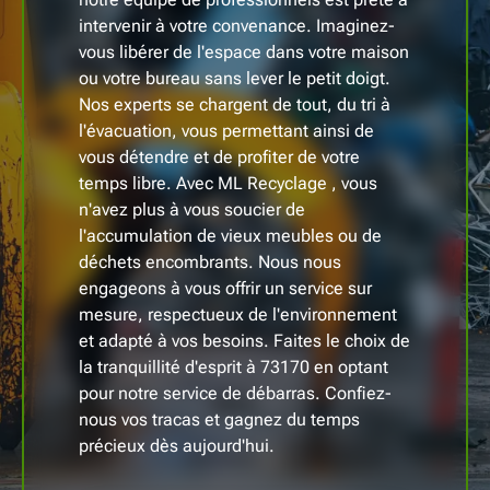
intervenir à votre convenance. Imaginez-
vous libérer de l'espace dans votre maison
ou votre bureau sans lever le petit doigt.
Nos experts se chargent de tout, du tri à
l'évacuation, vous permettant ainsi de
vous détendre et de profiter de votre
temps libre. Avec ML Recyclage , vous
n'avez plus à vous soucier de
l'accumulation de vieux meubles ou de
déchets encombrants. Nous nous
engageons à vous offrir un service sur
mesure, respectueux de l'environnement
et adapté à vos besoins. Faites le choix de
la tranquillité d'esprit à 73170 en optant
pour notre service de débarras. Confiez-
nous vos tracas et gagnez du temps
précieux dès aujourd'hui.