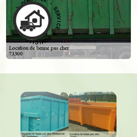
L
E
I
R
C
V
I
I
M
C
O
E
D
À
À
D
E
O
C
M
I
I
V
C
R
I
E
L
S
E
-