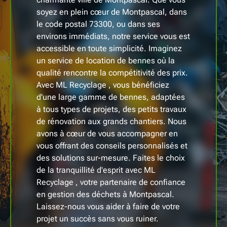
soyez en plein cœur de Montpascal, dans
le code postal 73300, ou dans ses
environs immédiats, notre service vous est
accessible en toute simplicité. Imaginez
un service de location de bennes où la
qualité rencontre la compétitivité des prix.
Avec ML Recyclage , vous bénéficiez
d'une large gamme de bennes, adaptées
à tous types de projets, des petits travaux
de rénovation aux grands chantiers. Nous
avons à cœur de vous accompagner en
vous offrant des conseils personnalisés et
des solutions sur-mesure. Faites le choix
de la tranquillité d'esprit avec ML
Recyclage , votre partenaire de confiance
en gestion des déchets à Montpascal.
Laissez-nous vous aider à faire de votre
projet un succès sans vous ruiner.