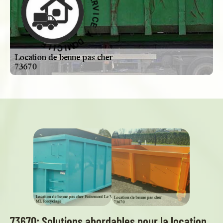
E
D
À
À
D
E
O
C
M
I
I
V
C
R
I
E
L
S
E
-
73670: Solutions abordables pour la location