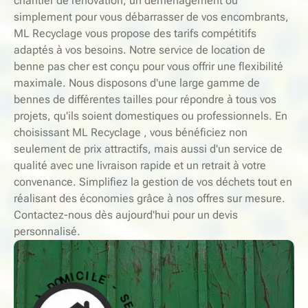
chantier de rénovation, un déménagement ou
simplement pour vous débarrasser de vos encombrants,
ML Recyclage vous propose des tarifs compétitifs
adaptés à vos besoins. Notre service de location de
benne pas cher est conçu pour vous offrir une flexibilité
maximale. Nous disposons d'une large gamme de
bennes de différentes tailles pour répondre à tous vos
projets, qu'ils soient domestiques ou professionnels. En
choisissant ML Recyclage , vous bénéficiez non
seulement de prix attractifs, mais aussi d'un service de
qualité avec une livraison rapide et un retrait à votre
convenance. Simplifiez la gestion de vos déchets tout en
réalisant des économies grâce à nos offres sur mesure.
Contactez-nous dès aujourd'hui pour un devis
personnalisé.
-
E
S
L
E
I
R
C
V
I
I
M
C
O