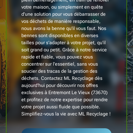
votre maison, ou simplement en quête
d'une solution pour vous débarrasser de
vos déchets de manière responsable,
nous avons la benne qu'il vous faut. Nos
bennes sont disponibles en diverses
tailles pour s'adapter à votre projet, qu'il
soit grand ou petit. Grâce à notre service
rapide et fiable, vous pouvez vous
concentrer sur l'essentiel, sans vous
soucier des tracas de la gestion des
déchets. Contactez ML Recyclage dès
aujourd'hui pour découvrir nos offres
exclusives à Entremont Le Vieux (73670)
et profitez de notre expertise pour rendre
votre projet aussi fluide que possible.
Simplifiez-vous la vie avec ML Recyclage !