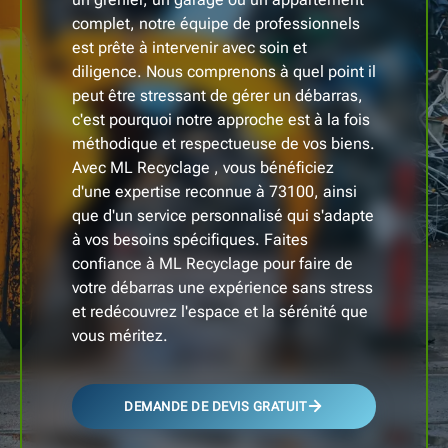
complet, notre équipe de professionnels
est prête à intervenir avec soin et
diligence. Nous comprenons à quel point il
peut être stressant de gérer un débarras,
c'est pourquoi notre approche est à la fois
méthodique et respectueuse de vos biens.
Avec ML Recyclage , vous bénéficiez
d'une expertise reconnue à 73100, ainsi
que d'un service personnalisé qui s'adapte
à vos besoins spécifiques. Faites
confiance à ML Recyclage pour faire de
votre débarras une expérience sans stress
et redécouvrez l'espace et la sérénité que
vous méritez.
DEMANDE DE DEVIS GRATUIT