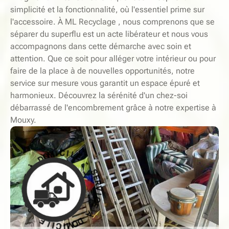
simplicité et la fonctionnalité, où l'essentiel prime sur
l'accessoire. À ML Recyclage , nous comprenons que se
séparer du superflu est un acte libérateur et nous vous
accompagnons dans cette démarche avec soin et
attention. Que ce soit pour alléger votre intérieur ou pour
faire de la place à de nouvelles opportunités, notre
service sur mesure vous garantit un espace épuré et
harmonieux. Découvrez la sérénité d'un chez-soi
débarrassé de l'encombrement grâce à notre expertise à
Mouxy.
-
E
L
S
I
E
C
R
I
V
M
O
I
C
D
E
À
À
E
D
C
O
I
M
V
R
I
C
E
I
S
L
-
E