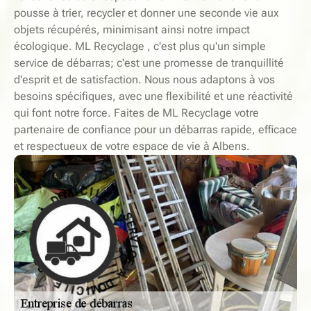
pousse à trier, recycler et donner une seconde vie aux
objets récupérés, minimisant ainsi notre impact
écologique. ML Recyclage , c'est plus qu'un simple
service de débarras; c'est une promesse de tranquillité
d'esprit et de satisfaction. Nous nous adaptons à vos
besoins spécifiques, avec une flexibilité et une réactivité
qui font notre force. Faites de ML Recyclage votre
partenaire de confiance pour un débarras rapide, efficace
et respectueux de votre espace de vie à Albens.
-
E
L
S
I
E
C
R
I
V
M
I
O
C
D
E
À
À
E
D
C
O
I
M
V
I
R
C
E
I
S
L
-
E