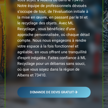
Notre équipe de professionnels dévoués
s'occupe de tout, de l'évaluation initiale à
la mise en œuvre, en passant par le tri et
le recyclage des objets. Avec ML
Recyclage , vous bénéficiez d'une
approche personnalisée, où chaque détail
compte. Nous nous engageons à rendre
votre espace à la fois fonctionnel et
agréable, en vous offrant une tranquillité
d'esprit inégalée. Faites confiance à ML
Recyclage pour un débarras sans souci,
où que vous soyez dans la région de
Albens et 73410.
DEMANDE DE DEVIS GRATUIT