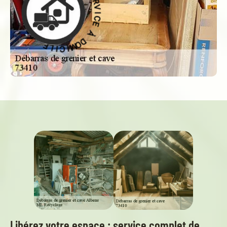
O
À
D
D
À
O
M
E
C
I
C
I
V
I
L
R
E
E
S
-
Libérez votre espace : service complet de