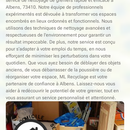
service de nettoyage de greniers rapide et efficace à
Albens, 73410. Notre équipe de professionnels
expérimentés est dévouée à transformer vos espaces
encombrés en lieux ordonnés et fonctionnels. Nous
utilisons des techniques de nettoyage avancées et
respectueuses de l'environnement pour garantir un
résultat impeccable. De plus, notre service est conçu
pour s'adapter à votre emploi du temps, en nous
efforçant de minimiser les perturbations dans votre
quotidien. Que vous ayez besoin de déblayer des objets
anciens, de vous débarrasser de la poussière ou de
réorganiser votre espace, ML Recyclage est votre
partenaire de confiance à Albens. Laissez-nous vous
aider à redécouvrir le potentiel de votre grenier, tout en
vous assurant un service personnalisé et attentionné.
-
S
E
E
R
L
V
I
C
I
C
I
E
M