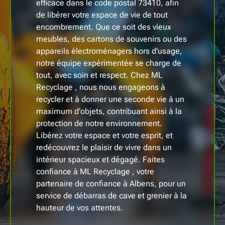
efficace dans le code postal 73410, afin
de libérer votre espace de vie de tout
encombrement. Que ce soit des vieux
meubles, des cartons de souvenirs ou des
appareils électroménagers hors d'usage,
notre équipe expérimentée se charge de
tout, avec soin et respect. Chez ML
Recyclage , nous nous engageons à
recycler et à donner une seconde vie à un
maximum d'objets, contribuant ainsi à la
protection de notre environnement.
Libérez votre espace et votre esprit, et
redécouvrez le plaisir de vivre dans un
intérieur spacieux et dégagé. Faites
confiance à ML Recyclage , votre
partenaire de confiance à Albens, pour un
service de débarras de cave et grenier à la
hauteur de vos attentes.