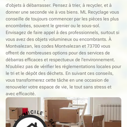
d'objets à débarrasser. Pensez à trier, à recycler, et à
donner une seconde vie à vos biens. ML Recyclage vous
conseille de toujours commencer par les pièces les plus
encombrées, souvent le grenier ou le sous-sol.
Envisagez de faire appel à des professionnels, surtout si
vous avez des objets volumineux ou encombrants. À
Montvalezan, les codes Montvalezan et 73700 vous
offrent de nombreuses options pour des services de
débarras efficaces et respectueux de l'environnement.
N'oubliez pas de vérifier les réglementations locales pour
le tri et le dépôt des déchets. En suivant ces conseils,
vous transformerez cette tâche en une occasion de
renouveler votre espace de vie, le tout sans stress et
avec efficacité.
-
S
E
E
L
R
I
V
C
I
C
I
M
E
O