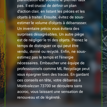
pas. Il est crucial de définir un plan
d'action clair, en listant les pièces et les
objets à traiter. Ensuite, évitez de sous-
estimer le volume d'objets à débarrasser.
Un inventaire précis vous évitera des
surprises désagréables. Un autre piège
est de négliger le tri des objets. Prenez le
temps de distinguer ce qui peut être
vendu, donné ou recyclé. Enfin, ne sous-
estimez pas le temps et l'énergie
nécessaires. Embaucher une équipe de
professionnels comme ML Recyclage peut
vous épargner bien des tracas. En gardant
ces conseils en tête, votre débarras à
Montvalezan 73700 se déroulera sans
accroc, vous laissant une sensation de
renouveau et de légèreté.