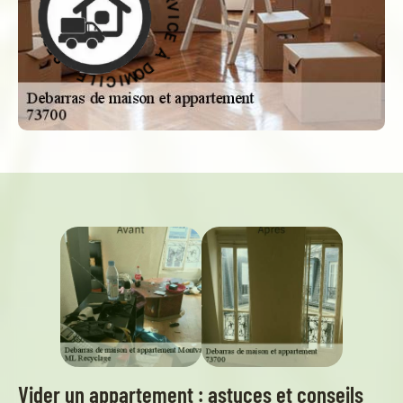
D
À
À
D
O
E
M
C
I
C
I
V
I
R
L
E
E
S
-
Vider un appartement : astuces et conseils