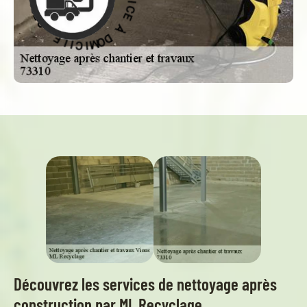
À
E
D
C
O
I
M
V
R
I
C
E
I
S
L
-
E
Découvrez les services de nettoyage après
construction par ML Recyclage