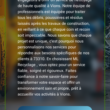
de haute qualité à Vions. Notre équipe de
professionnels est équipée pour traiter
tous les débris, poussières et résidus
laissés après les travaux de construction,
en veillant à ce que chaque coin et recoin
soit impeccable. Nous savons que chaque
projet est unique, c'est pourquoi nous
personnalisons nos services pour
répondre aux besoins spécifiques de nos
clients à 73310. En choisissant ML
Recyclage , vous optez pour un service
fiable, soigné et rigoureux. Faites
confiance à notre savoir-faire pour
transformer votre espace et offrir un
environnement sain et propre, prêt à
accueillir vos activités à Vions.