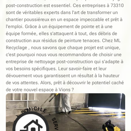
post-construction est essentiel. Ces entreprises à 73310
sont de véritables experts dans l'art de transformer un
chantier poussiéreux en un espace impeccable et prêt à
l'emploi. Grâce à un équipement de pointe et à une
équipe formée, elles s'attaquent à tout, des débris de
construction aux résidus de peinture tenaces. Chez ML
Recyclage , nous savons que chaque projet est unique,
c'est pourquoi nous vous recommandons de choisir une
entreprise de nettoyage post-construction qui s'adapte à
vos besoins spécifiques. Leur savoir-faire et leur
dévouement vous garantissent un résultat à la hauteur
de vos attentes. Alors, prêt à découvrir le potentiel caché
de votre nouvel espace à Vions ?
-
E
L
S
I
E
C
R
I
V
M
O
I
C
D
E
À