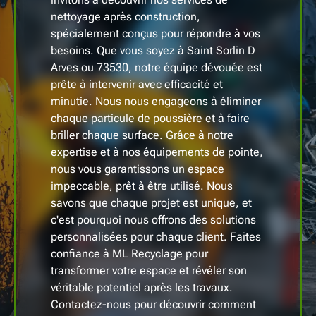
nettoyage après construction,
spécialement conçus pour répondre à vos
besoins. Que vous soyez à Saint Sorlin D
Arves ou 73530, notre équipe dévouée est
prête à intervenir avec efficacité et
minutie. Nous nous engageons à éliminer
chaque particule de poussière et à faire
briller chaque surface. Grâce à notre
expertise et à nos équipements de pointe,
nous vous garantissons un espace
impeccable, prêt à être utilisé. Nous
savons que chaque projet est unique, et
c'est pourquoi nous offrons des solutions
personnalisées pour chaque client. Faites
confiance à ML Recyclage pour
transformer votre espace et révéler son
véritable potentiel après les travaux.
Contactez-nous pour découvrir comment