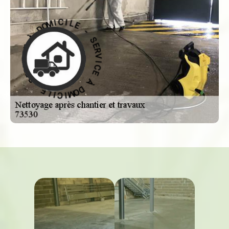
-
E
L
S
E
I
C
R
V
I
M
I
O
C
D
E
À
À
E
D
C
O
M
I
V
I
R
C
E
I
S
L
-
E