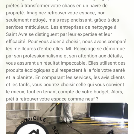
prêtes à transformer votre chaos en un havre de
propreté. Imaginez retrouver votre espace, non
seulement nettoyé, mais resplendissant, grâce à des
services méticuleux. Les entreprises de nettoyage à
Saint Avre se distinguent par leur expertise et leur
efficacité. Pour vous aider à choisir, nous avons comparé
les meilleures d'entre elles. ML Recyclage se démarque
par son professionnalisme et son attention aux détails,
vous assurant un résultat impeccable. Elles utilisent des
produits écologiques qui respectent à la fois votre santé
et la planète. En comparant les services, les avis clients
et les tarifs, vous pourrez choisir celle qui vous convient
le mieux, tout en tenant compte de votre budget. Alors,
prêt à retrouver votre espace comme neuf ?
-
E
L
S
E
I
C
R
V
I
M
I
O
C
D