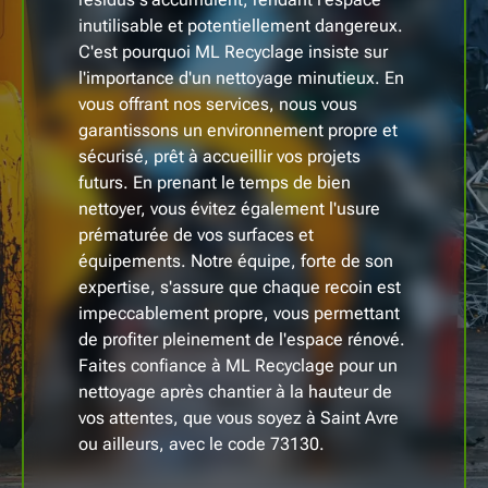
inutilisable et potentiellement dangereux.
C'est pourquoi ML Recyclage insiste sur
l'importance d'un nettoyage minutieux. En
vous offrant nos services, nous vous
garantissons un environnement propre et
sécurisé, prêt à accueillir vos projets
futurs. En prenant le temps de bien
nettoyer, vous évitez également l'usure
prématurée de vos surfaces et
équipements. Notre équipe, forte de son
expertise, s'assure que chaque recoin est
impeccablement propre, vous permettant
de profiter pleinement de l'espace rénové.
Faites confiance à ML Recyclage pour un
nettoyage après chantier à la hauteur de
vos attentes, que vous soyez à Saint Avre
ou ailleurs, avec le code 73130.