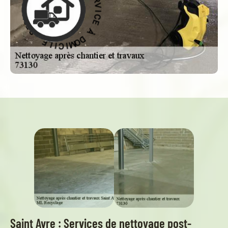
E
À
À
D
E
C
O
M
I
V
I
R
C
E
I
S
L
E
-
Saint Avre : Services de nettoyage post-