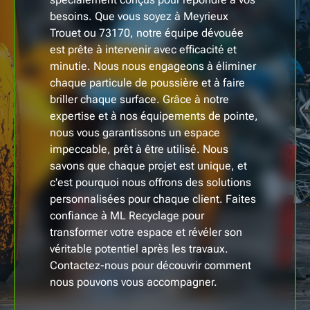
besoins. Que vous soyez à Meyrieux
Trouet ou 73170, notre équipe dévouée
est prête à intervenir avec efficacité et
minutie. Nous nous engageons à éliminer
chaque particule de poussière et à faire
briller chaque surface. Grâce à notre
expertise et à nos équipements de pointe,
nous vous garantissons un espace
impeccable, prêt à être utilisé. Nous
savons que chaque projet est unique, et
c'est pourquoi nous offrons des solutions
personnalisées pour chaque client. Faites
confiance à ML Recyclage pour
transformer votre espace et révéler son
véritable potentiel après les travaux.
Contactez-nous pour découvrir comment
nous pouvons vous accompagner.