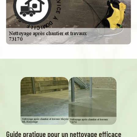
D
À
À
D
O
E
M
C
I
I
C
V
R
I
L
E
E
S
-
Guide pratique pour un nettoyage efficace