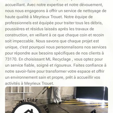
accueillant. Avec notre expertise et notre dévouement,
nous nous engageons à offrir un service de nettoyage de
haute qualité à Meyrieux Trouet. Notre équipe de
professionnels est équipée pour traiter tous les débris,
poussières et résidus laissés après les travaux de
construction, en veillant à ce que chaque coin et recoin
soit impeccable. Nous savons que chaque projet est
unique, c'est pourquoi nous personnalisons nos services
pour répondre aux besoins spécifiques de nos clients à
73170. En choisissant ML Recyclage , vous optez pour
un service fiable, soigné et rigoureux. Faites confiance à
notre savoir-faire pour transformer votre espace et offrir
un environnement sain et propre, prêt à accueillir vos
activités à Meyrieux Trouet.
-
S
E
E
L
R
I
V
C
I
I
C
M
E
O