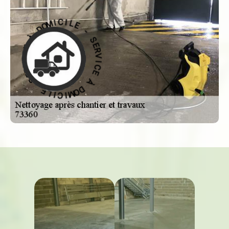
-
E
L
S
E
I
C
R
V
I
M
I
O
C
D
E
À
À
E
D
C
O
M
I
V
I
R
C
E
I
S
L
-
E