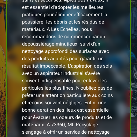
est essentiel d'adopter les meilleures
pratiques pour éliminer efficacement la
poussière, les débris et les résidus de
matériaux. À Les Echelles, nous
recommandons de commencer par un
dépoussiérage minutieux, suivi d'un
nettoyage approfondi des surfaces avec
des produits adaptés pour garantir un
résultat impeccable. L'aspiration des sols
avec un aspirateur industriel s'avère
souvent indispensable pour enlever les
particules les plus fines. N'oubliez pas de
prêter une attention particulière aux coins
et recoins souvent négligés. Enfin, une
bonne aération des lieux est essentielle
pour évacuer les odeurs de produits et de
matériaux. À 73360, ML Recyclage
s'engage à offrir un service de nettoyage