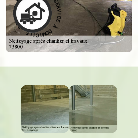
I
M
C
O
E
D
À
À
D
E
O
C
M
I
I
V
C
R
I
E
L
S
E
-