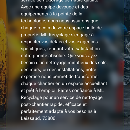
Avec une équipe dévouée et des
équipements à la pointe de la
technologie, nous nous assurons que
chaque recoin de votre espace brille de
propreté. ML Recyclage s'engage à
respecter vos délais et vos exigences
spécifiques, rendant votre satisfaction
notre priorité absolue. Que vous ayez
besoin d'un nettoyage minutieux des sols,
des murs, ou des installations, notre
expertise nous permet de transformer
chaque chantier en un espace accueillant
et prêt à l'emploi. Faites confiance à ML
Recyclage pour un service de nettoyage
post-chantier rapide, efficace et
parfaitement adapté à vos besoins à
Laissaud, 73800.