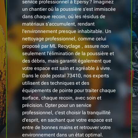
service professionnel à Epersy ? Imaginez
un chantier où la poussière s'est immiscée
dans chaque recoin, où les résidus de
matériaux s'accumulent, rendant
l'environnement presque inhabitable. Un
nettoyage professionnel, comme celui
proposé par ML Recyclage , assure non
seulement l'élimination de la poussière et
des débris, mais garantit également que
votre espace est sain et agréable à vivre.
Dans le code postal 73410, nos experts
utilisent des techniques et des
équipements de pointe pour traiter chaque
surface, chaque recoin, avec soin et
précision. Opter pour un service
professionnel, c'est choisir la tranquillité
d'esprit, en sachant que votre espace est
entre de bonnes mains et retrouver votre
environnement dans un état optimal.