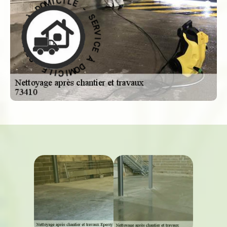
-
E
S
L
E
I
R
C
V
I
M
I
C
O
E
D
À
À
D
E
O
C
M
I
I
V
C
R
I
E
L
S
E
-