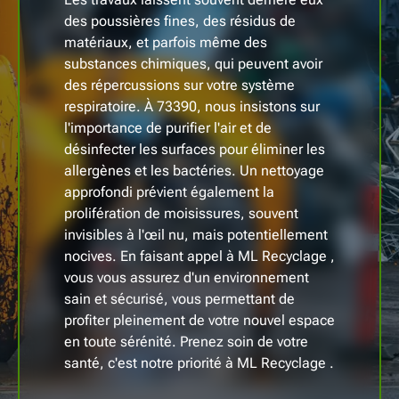
des poussières fines, des résidus de
matériaux, et parfois même des
substances chimiques, qui peuvent avoir
des répercussions sur votre système
respiratoire. À 73390, nous insistons sur
l'importance de purifier l'air et de
désinfecter les surfaces pour éliminer les
allergènes et les bactéries. Un nettoyage
approfondi prévient également la
prolifération de moisissures, souvent
invisibles à l'œil nu, mais potentiellement
nocives. En faisant appel à ML Recyclage ,
vous vous assurez d'un environnement
sain et sécurisé, vous permettant de
profiter pleinement de votre nouvel espace
en toute sérénité. Prenez soin de votre
santé, c'est notre priorité à ML Recyclage .