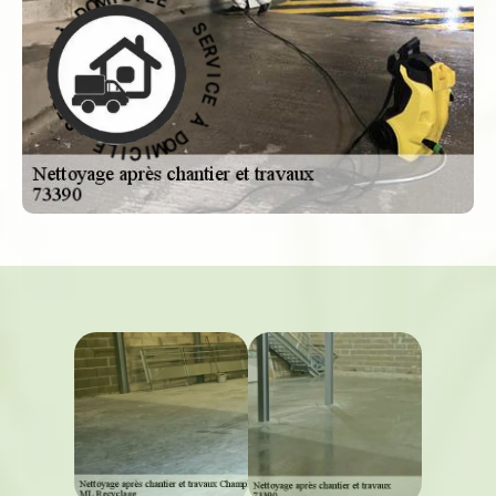
L
E
R
I
C
V
I
I
M
C
O
E
D
À
À
D
O
E
M
C
I
I
C
V
R
I
E
L
S
E
-