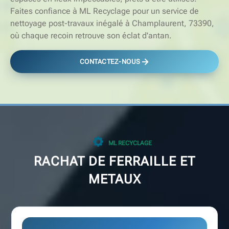
Faites confiance à ML Recyclage pour un service de
nettoyage post-travaux inégalé à Champlaurent, 73390,
où chaque recoin retrouve son éclat d'antan.
CONTACTEZ-NOUS
ML RECYCLAGE
RACHAT DE FERRAILLE ET
METAUX