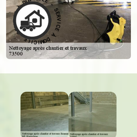
S
I
E
C
R
I
V
M
O
I
C
D
E
À
À
E
D
C
O
I
M
V
R
I
C
E
I
S
L
-
E