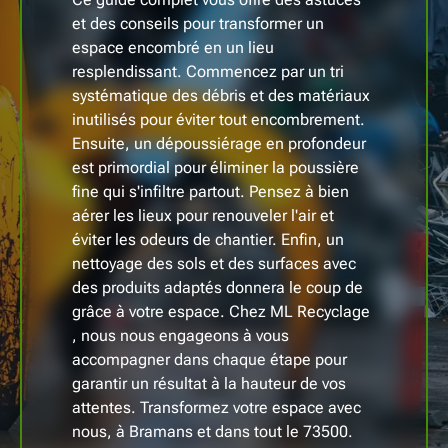
et des conseils pour transformer un
espace encombré en un lieu
resplendissant. Commencez par un tri
systématique des débris et des matériaux
inutilisés pour éviter tout encombrement.
Ensuite, un dépoussiérage en profondeur
est primordial pour éliminer la poussière
fine qui s'infiltre partout. Pensez à bien
aérer les lieux pour renouveler l'air et
éviter les odeurs de chantier. Enfin, un
nettoyage des sols et des surfaces avec
des produits adaptés donnera le coup de
grâce à votre espace. Chez ML Recyclage
, nous nous engageons à vous
accompagner dans chaque étape pour
garantir un résultat à la hauteur de vos
attentes. Transformez votre espace avec
nous, à Bramans et dans tout le 73500.