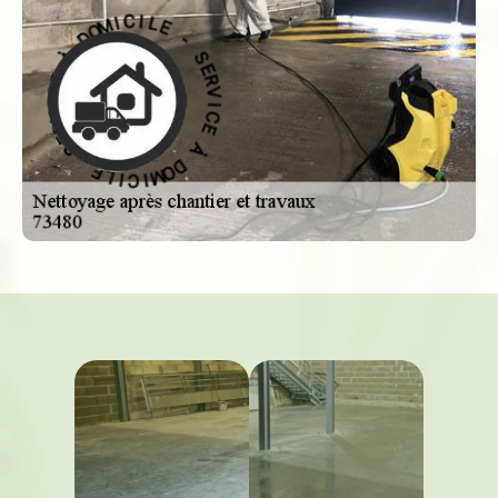
-
E
S
L
E
I
C
R
V
I
M
I
C
O
D
E
À
À
D
E
O
C
M
I
V
I
C
R
E
I
S
L
E
-