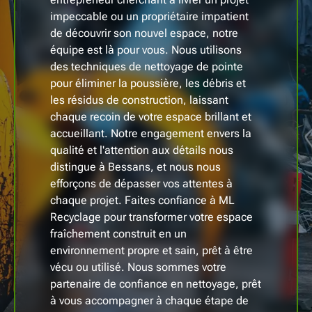
impeccable ou un propriétaire impatient
de découvrir son nouvel espace, notre
équipe est là pour vous. Nous utilisons
des techniques de nettoyage de pointe
pour éliminer la poussière, les débris et
les résidus de construction, laissant
chaque recoin de votre espace brillant et
accueillant. Notre engagement envers la
qualité et l'attention aux détails nous
distingue à Bessans, et nous nous
efforçons de dépasser vos attentes à
chaque projet. Faites confiance à ML
Recyclage pour transformer votre espace
fraîchement construit en un
environnement propre et sain, prêt à être
vécu ou utilisé. Nous sommes votre
partenaire de confiance en nettoyage, prêt
à vous accompagner à chaque étape de