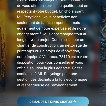
de vous offrir un service de qualité, tout en
respectant votre budget. En choisissant
ML Recyclage , vous bénéficiez non
seulement de tarifs compétitifs, mais
également de notre expertise et de notre
engagement à vous accompagner tout au
long de votre projet. Que ce soit pour un
chantier de construction, un nettoyage de
printemps ou un projet de rénovation,
notre équipe à Villaroux, 73110 est à votre
disposition pour vous conseiller et vous
offrir la solution la plus adaptée. Faites
confiance à ML Recyclage pour une
gestion des déchets à la fois économique
et respectueuse de l'environnement.
DEMANDE DE DEVIS GRATUIT