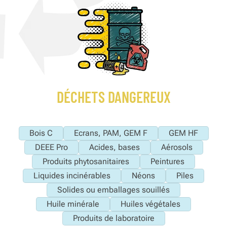
DÉCHETS DANGEREUX
Bois C
Ecrans, PAM, GEM F
GEM HF
DEEE Pro
Acides, bases
Aérosols
Produits phytosanitaires
Peintures
Liquides incinérables
Néons
Piles
Solides ou emballages souillés
Huile minérale
Huiles végétales
Produits de laboratoire