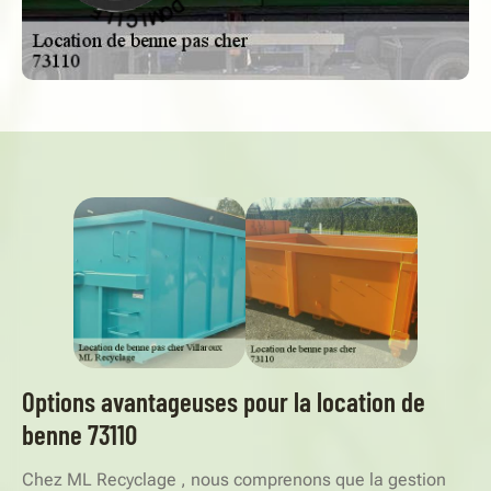
V
C
R
I
E
L
S
E
-
Options avantageuses pour la location de
benne 73110
Chez ML Recyclage , nous comprenons que la gestion