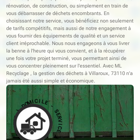
rénovation, de construction, ou simplement en train de
vous débarrasser de déchets encombrants. En
choisissant notre service, vous bénéficiez non seulement
de tarifs compétitifs, mais aussi de notre engagement à
vous fournir des équipements de qualité et un service
client irréprochable. Nous nous engageons à vous livrer
la benne à l'heure qui vous convient, et à la récupérer
une fois votre projet terminé, vous permettant ainsi de
vous concentrer pleinement sur l'essentiel. Avec ML
Recyclage , la gestion des déchets à Villaroux, 73110 n'a
jamais été aussi simple et économique.
-
E
S
L
E
I
R
C
V
I
I
M
C
O
E
D
À
À
D
E
O
C
M
I
I