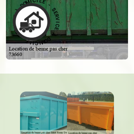
-
S
E
E
L
R
I
V
C
I
I
C
M
E
O
D
À
À
D
O
E
M
C
I
I
C
V
R
I
L
E
E
S
-