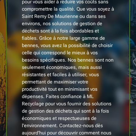
pour vous aider à réduire vos coûts sans
compromettre la qualité. Que vous soyez à
Saint Remy De Maurienne ou dans ses
environs, nos solutions de gestion de
déchets sont à la fois abordables et
fiables. Grâce à notre large gamme de
bennes, vous avez la possibilité de choisir
celle qui correspond le mieux à vos
besoins spécifiques. Nos bennes sont non
seulement économiques, mais aussi
résistantes et faciles à utiliser, vous
permettant de maximiser votre
productivité tout en minimisant vos
dépenses. Faites confiance à ML
Recyclage pour vous fournir des solutions
de gestion des déchets qui sont à la fois
économiques et respectueuses de
l'environnement. Contactez-nous dès
aujourd'hui pour découvrir comment nous