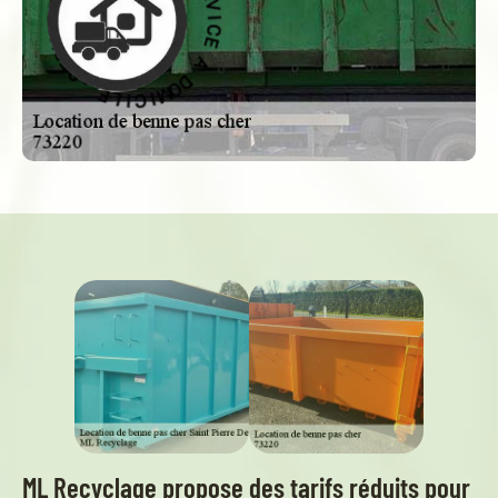
D
À
D
À
O
M
E
C
I
C
I
V
I
R
L
E
E
S
-
ML Recyclage propose des tarifs réduits pour