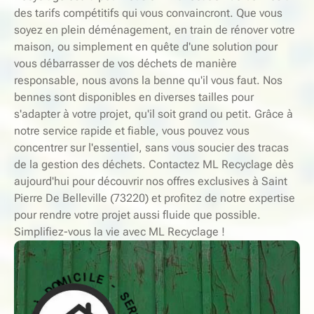
des tarifs compétitifs qui vous convaincront. Que vous
soyez en plein déménagement, en train de rénover votre
maison, ou simplement en quête d'une solution pour
vous débarrasser de vos déchets de manière
responsable, nous avons la benne qu'il vous faut. Nos
bennes sont disponibles en diverses tailles pour
s'adapter à votre projet, qu'il soit grand ou petit. Grâce à
notre service rapide et fiable, vous pouvez vous
concentrer sur l'essentiel, sans vous soucier des tracas
de la gestion des déchets. Contactez ML Recyclage dès
aujourd'hui pour découvrir nos offres exclusives à Saint
Pierre De Belleville (73220) et profitez de notre expertise
pour rendre votre projet aussi fluide que possible.
Simplifiez-vous la vie avec ML Recyclage !
-
S
E
E
L
R
V
I
C
I
C
I
M
E
O