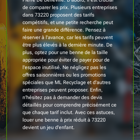
de comparer les prix. Plusieurs entreprises
dans 73220 proposent des tarifs
compétitifs, et une petite recherche peut
faire une grande différence. Pensez à
réserver à l'avance, car les tarifs peuvent
être plus élevés à la dernière minute. De
plus, optez pour une benne de la taille
appropriée pour éviter de payer pour de
l'espace inutilisé. Ne négligez pas les
offres saisonnières ou les promotions
spéciales que ML Recyclage et d'autres
entreprises peuvent proposer. Enfin,
n'hésitez pas à demander des devis
détaillés pour comprendre précisément ce
que chaque tarif inclut. Avec ces astuces,
louer une benne à prix réduit à 73220
devient un jeu d'enfant.