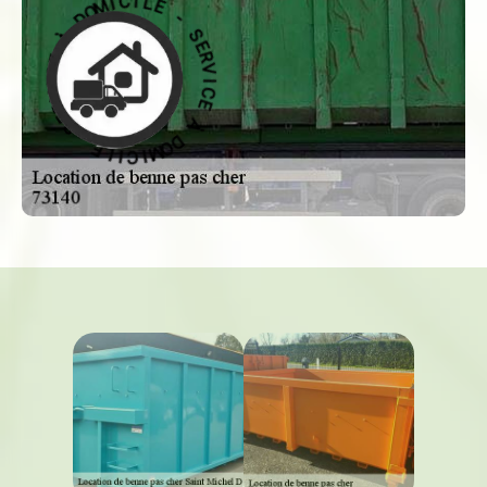
-
S
E
E
L
R
I
V
C
I
I
C
M
E
O
D
À
À
D
O
E
M
C
I
I
C
V
R
I
L
E
E
S
-