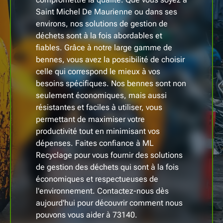
Saint Michel De Maurienne ou dans ses
environs, nos solutions de gestion de
déchets sont à la fois abordables et
fiables. Grâce à notre large gamme de
bennes, vous avez la possibilité de choisir
celle qui correspond le mieux à vos
besoins spécifiques. Nos bennes sont non
seulement économiques, mais aussi
résistantes et faciles à utiliser, vous
permettant de maximiser votre
productivité tout en minimisant vos
dépenses. Faites confiance à ML
Recyclage pour vous fournir des solutions
de gestion des déchets qui sont à la fois
économiques et respectueuses de
l'environnement. Contactez-nous dès
aujourd'hui pour découvrir comment nous
pouvons vous aider à 73140.