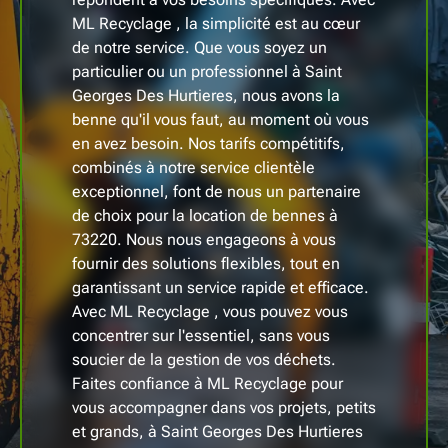
ML Recyclage , la simplicité est au cœur
de notre service. Que vous soyez un
particulier ou un professionnel à Saint
Georges Des Hurtieres, nous avons la
benne qu'il vous faut, au moment où vous
en avez besoin. Nos tarifs compétitifs,
combinés à notre service clientèle
exceptionnel, font de nous un partenaire
de choix pour la location de bennes à
73220. Nous nous engageons à vous
fournir des solutions flexibles, tout en
garantissant un service rapide et efficace.
Avec ML Recyclage , vous pouvez vous
concentrer sur l'essentiel, sans vous
soucier de la gestion de vos déchets.
Faites confiance à ML Recyclage pour
vous accompagner dans vos projets, petits
et grands, à Saint Georges Des Hurtieres