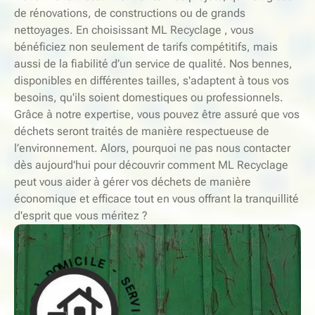
de rénovations, de constructions ou de grands
nettoyages. En choisissant ML Recyclage , vous
bénéficiez non seulement de tarifs compétitifs, mais
aussi de la fiabilité d’un service de qualité. Nos bennes,
disponibles en différentes tailles, s'adaptent à tous vos
besoins, qu'ils soient domestiques ou professionnels.
Grâce à notre expertise, vous pouvez être assuré que vos
déchets seront traités de manière respectueuse de
l’environnement. Alors, pourquoi ne pas nous contacter
dès aujourd'hui pour découvrir comment ML Recyclage
peut vous aider à gérer vos déchets de manière
économique et efficace tout en vous offrant la tranquillité
d'esprit que vous méritez ?
-
S
E
E
L
R
I
V
C
I
I
C
M
E
O
D
À