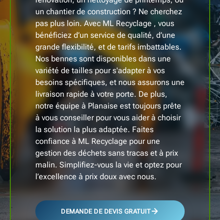
un chantier de construction ? Ne cherchez
pas plus loin. Avec ML Recyclage , vous
bénéficiez d’un service de qualité, d’une
grande flexibilité, et de tarifs imbattables.
Nos bennes sont disponibles dans une
variété de tailles pour s'adapter à vos
besoins spécifiques, et nous assurons une
livraison rapide à votre porte. De plus,
notre équipe à Planaise est toujours prête
à vous conseiller pour vous aider à choisir
la solution la plus adaptée. Faites
confiance à ML Recyclage pour une
gestion des déchets sans tracas et à prix
malin. Simplifiez-vous la vie et optez pour
l’excellence à prix doux avec nous.
DEMANDE DE DEVIS GRATUIT