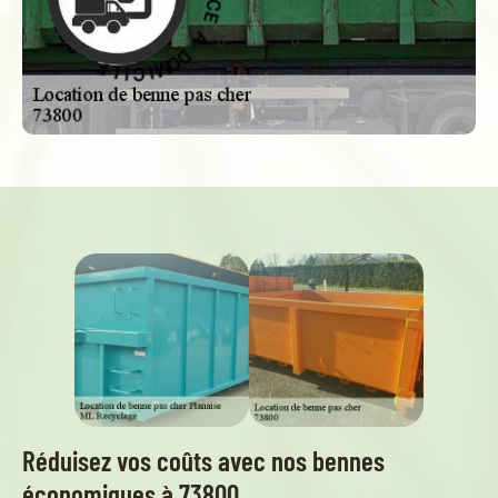
À
D
O
E
M
C
I
I
C
V
I
R
L
E
E
S
-
Réduisez vos coûts avec nos bennes
économiques à 73800